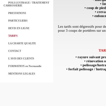
POLI-LUSTRAGE / TRAITEMENT
•
Im
CARROSSERIE
•
coup de pie
•
creva
PRESTATIONS
•
enfonc
PARTICULIERS
Les tarifs sont dégressifs pour
DEVIS EN LIGNE
pour 3 coups de portières sur u
TARIFS
LA CHARTE QUALITE
TAR
CONTACT
•
rayure suivant pr
L'AVIS DES CLIENTS
•
rénovation 
•
polissage/lus
FORMATION en Normandie
•
forfait polissage / lu
MENTIONS LEGALES