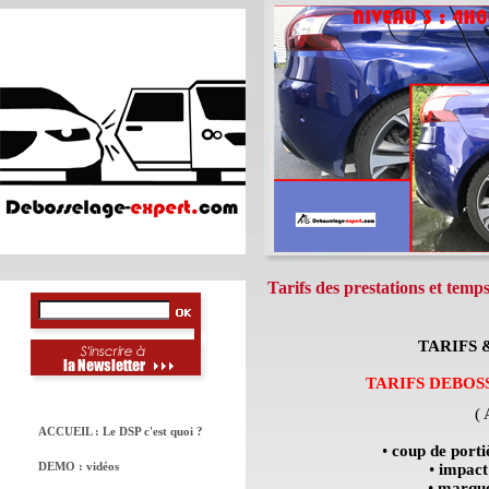
Tarifs des prestations et temp
TARIFS 
TARIFS DEBOSSE
(
ACCUEIL : Le DSP c'est quoi ?
•
coup de port
DEMO : vidéos
•
impact
•
marque